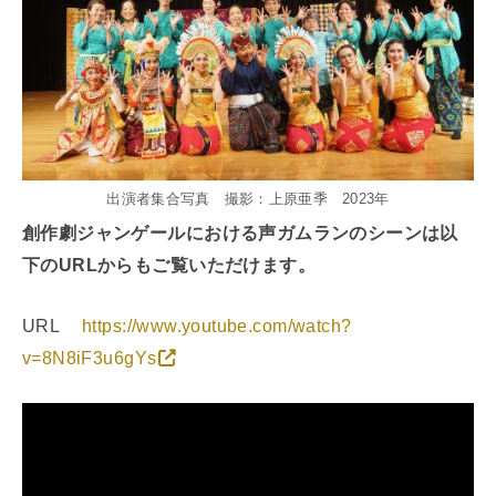
出演者集合写真 撮影：上原亜季 2023年
創作劇ジャンゲールにおける声ガムランのシーンは以
下のURLからもご覧いただけます。
URL
https://www.youtube.com/watch?
v=8N8iF3u6gYs