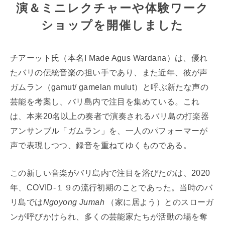
演＆ミニレクチャーや体験ワーク
ショップを開催しました
チアーット氏（本名I Made Agus Wardana）は、優れ
たバリの伝統音楽の担い手であり、また近年、彼が声
ガムラン（gamut/ gamelan mulut）と呼ぶ新たな声の
芸能を考案し、バリ島内で注目を集めている。これ
は、本来20名以上の奏者で演奏されるバリ島の打楽器
アンサンブル「ガムラン」を、一人のパフォーマーが
声で表現しつつ、録音を重ねてゆくものである。
この新しい音楽がバリ島内で注目を浴びたのは、2020
年、COVID-１９の流行初期のことであった。当時のバ
リ島では
Ngoyong Jumah
（家に居よう）とのスローガ
ンが呼びかけられ、多くの芸能家たちが活動の場を奪