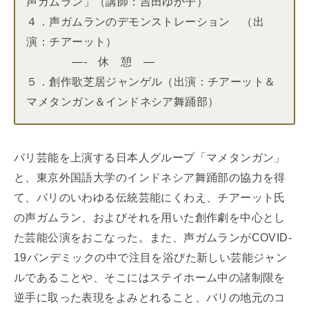
声ガムラン」（講師：吉田ゆか子）
４．声ガムランのデモンストレーション （出
演：チアーット）
—- 休 憩 —
５．創作歌芝居ジャンゲル（出演：チアーット＆
マメタンガン＆インドネシア舞踊部）
バリ芸能を上演する日本人グループ「マメタンガン」
と、東京外国語大学のインドネシア舞踊部の協力を得
て、バリのいわゆる伝統芸能にくわえ、チアーット氏
の声ガムラン、およびそれを用いた創作劇を中心とし
た芸能公演をおこなった。また、声ガムランがCOVID-
19パンデミックの中で注目を浴びた新しい芸能ジャン
ルであることや、そこにはステイホーム中の諸制限を
逆手に取った表現をよみとれること、バリの地元のコ